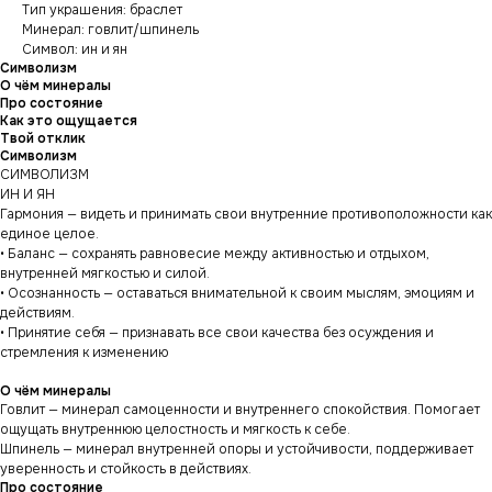
Тип украшения: браслет
Минерал: говлит/шпинель
Символ: ин и ян
Символизм
О чём минералы
Про состояние
Как это ощущается
Твой отклик
Символизм
СИМВОЛИЗМ
ИН И ЯН
Гармония — видеть и принимать свои внутренние противоположности как
единое целое.
• Баланс — сохранять равновесие между активностью и отдыхом,
внутренней мягкостью и силой.
• Осознанность — оставаться внимательной к своим мыслям, эмоциям и
действиям.
• Принятие себя — признавать все свои качества без осуждения и
стремления к изменению
О чём минералы
Говлит — минерал самоценности и внутреннего спокойствия. Помогает
ощущать внутреннюю целостность и мягкость к себе.
Шпинель — минерал внутренней опоры и устойчивости, поддерживает
уверенность и стойкость в действиях.
Про состояние