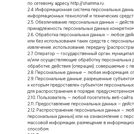
по сетевому адресу http://shamma.ru.
2.4. Информационная система персональных данн
информационных технологий и технических средст
2.5. Обезличивание персональных данных — дейст
принадлежность персональных данных конкретном
2.6. Обработка персональных данных — любое дей
или без использования таких средств с персональн
извлечение, использование, передачу (распростран
2.7. Оператор — государственный орган, муницип
и/или осуществляющие обработку персональных д
обработке, действия (операции), совершаемые с 
2.8. Персональные данные — любая информация, о
2.9. Персональные данные, разрешенные субъекто
к которым предоставлен субъектом персональных 
для распространения в порядке, предусмотренном
2.10. Пользователь — любой посетитель веб-сайта h
2.11. Предоставление персональных данных — дейс
2.12. Распространение персональных данных — лю
персональных данных) или на ознакомление с пер
массовой информации, размещение в информацион
способом.