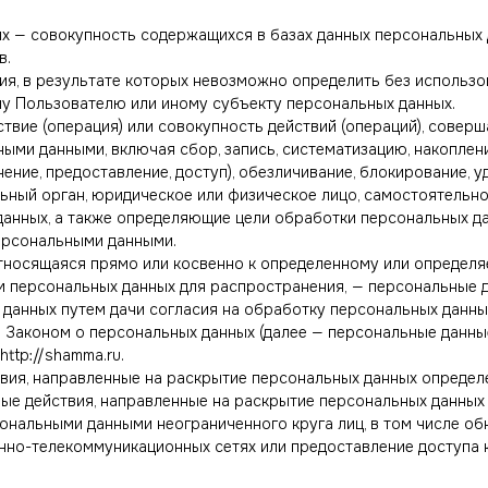
ых — совокупность содержащихся в базах данных персональных
в.
вия, в результате которых невозможно определить без исполь
у Пользователю или иному субъекту персональных данных.
ствие (операция) или совокупность действий (операций), совер
ыми данными, включая сбор, запись, систематизацию, накопление
ение, предоставление, доступ), обезличивание, блокирование, 
альный орган, юридическое или физическое лицо, самостоятельн
анных, а также определяющие цели обработки персональных да
персональными данными.
тносящаяся прямо или косвенно к определенному или определяе
м персональных данных для распространения, — персональные д
данных путем дачи согласия на обработку персональных данн
 Законом о персональных данных (далее — персональные данны
ttp://shamma.ru.
твия, направленные на раскрытие персональных данных определ
бые действия, направленные на раскрытие персональных данных
сональными данными неограниченного круга лиц, в том числе о
но-телекоммуникационных сетях или предоставление доступа 