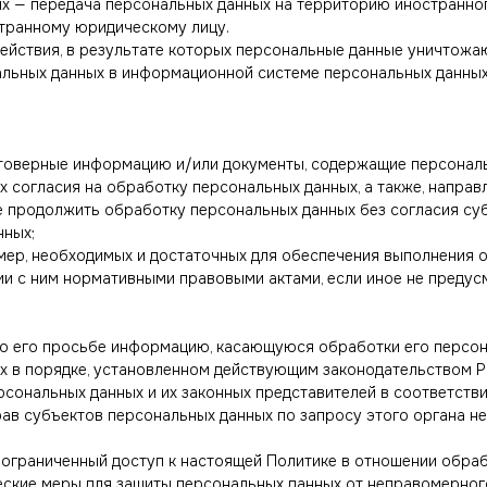
ных — передача персональных данных на территорию иностранно
странному юридическому лицу.
действия, в результате которых персональные данные уничтож
льных данных в информационной системе персональных данных
стоверные информацию и/или документы, содержащие персонал
х согласия на обработку персональных данных, а также, напра
 продолжить обработку персональных данных без согласия су
нных;
мер, необходимых и достаточных для обеспечения выполнения 
ии с ним нормативными правовыми актами, если иное не преду
по его просьбе информацию, касающуюся обработки его персон
х в порядке, установленном действующим законодательством Р
рсональных данных и их законных представителей в соответств
ав субъектов персональных данных по запросу этого органа н
ограниченный доступ к настоящей Политике в отношении обраб
еские меры для защиты персональных данных от неправомерного