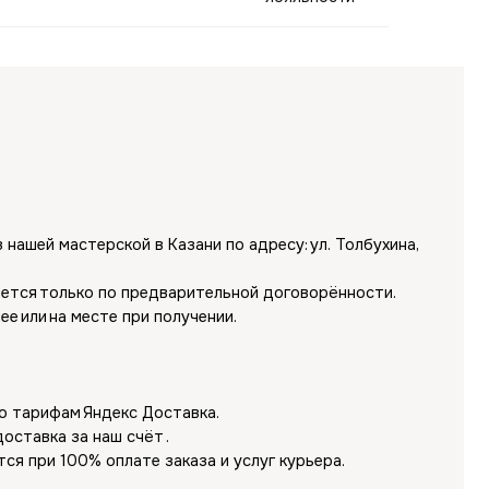
ой в Казани по адресу: ул. Толбухина,
о предварительной договорённости.
е при получении.
екс Доставка.
ш счёт .
лате заказа и услуг курьера.
оставка.
 000 ₽ рассчитывается автоматически
гиона доставки.
ными компаниями: СДЭК и Яндекс