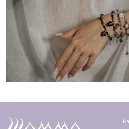
Навигац
Каталог
О бренде
Контакты
Узнавай
ИП Прозорова Анна Николаевна