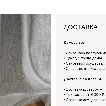
ДОСТАВКА
Самовывоз
• Самовывоз доступен из нашей мастерск
19 (вход с торца дома).
• Самовывоз осуществляется только п
• Оплата возможна заранее или на мест
Доставка по Казани
• Доставка курьером — по тарифам Янд
• При заказе от 6 000 ₽ доставка за на
• Доставка осуществляется при 100% оп
Доставка по России
• При заказе от 6 000 ₽ — бесплатная д
• Стоимость доставки при заказе до 6
при оформлении заказа и зависит от ре
• Доставка осуществляется транспорт
• Срок доставки — 2−7 рабочих дней.