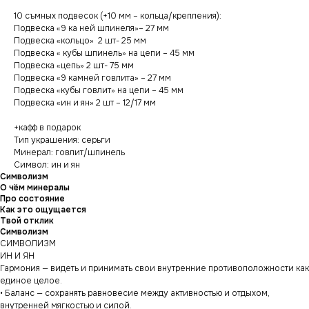
10 съмных подвесок (+10 мм – кольца/крепления):
Подвеска «9 ка ней шпинеля»– 27 мм
Подвеска «кольцо» 2 шт- 25 мм
Подвеска « кубы шпинель» на цепи – 45 мм
Подвеска «цепь» 2 шт- 75 мм
Подвеска «9 камней говлита» – 27 мм
Подвеска «кубы говлит» на цепи – 45 мм
Подвеска «ин и ян» 2 шт – 12/17 мм
+кафф в подарок
Тип украшения: серьги
Минерал: говлит/шпинель
Символ: ин и ян
Символизм
О чём минералы
Про состояние
Как это ощущается
Твой отклик
Символизм
СИМВОЛИЗМ
ИН И ЯН
Гармония — видеть и принимать свои внутренние противоположности как
единое целое.
• Баланс — сохранять равновесие между активностью и отдыхом,
внутренней мягкостью и силой.