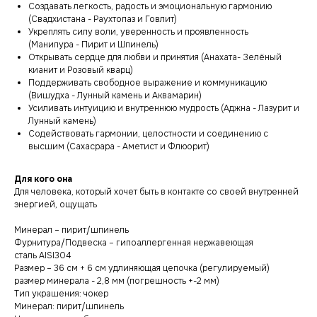
Создавать легкость, радость и эмоциональную гармонию
(Свадхистана - Раухтопаз и Говлит)
Укреплять силу воли, уверенность и проявленность
(Манипура - Пирит и Шпинель)
Открывать сердце для любви и принятия (Анахата- Зелёный
кианит и Розовый кварц)
Поддерживать свободное выражение и коммуникацию
(Вишудха - Лунный камень и Аквамарин)
Усиливать интуицию и внутреннюю мудрость (Аджна - Лазурит и
Лунный камень)
Содействовать гармонии, целостности и соединению с
высшим (Сахасрара - Аметист и Флюорит)
Для кого она
Для человека, который хочет быть в контакте со своей внутренней
энергией, ощущать
Минерал – пирит/шпинель
Фурнитура/Подвеска – гипоаллергенная нержавеющая
сталь AISI304
Размер – 36 см + 6 см удлиняющая цепочка (регулируемый)
размер минерала - 2,8 мм (погрешность +-2 мм)
Тип украшения: чокер
Минерал: пирит/шпинель