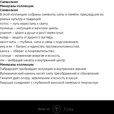
Символизм
Минералы коллекции
Символизм
В этой коллекции собраны символы силы и памяти, пришедшие из
разных культур и традиций:
лотос — путь через тьму к свету,
лунница — интуиция и женские циклы,
уналом — дорога души и рост через опыт,
назар — защита от дурного взгляда,
хвост кита — глубина, сила и связь с подсознанием,
инь и ян — баланс и единство противоположностей,
хамса — оберег и покровительство,
солнце — жизненная энергия и ясность,
ом — вибрация начала и внутренний центр.
Минералы коллекции
Лабрадорит пробуждает интуицию и внутреннее зрение.
Вулканический камень несёт силу преображения и обновления.
Гематит даёт опору, заземление и ясность в хаосе.
Ракушка соединяет с глубинной женской памятью и текучестью.
Tilda
Made on