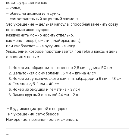
носить украшение как:
— колье,
— обвес на джинсы или сумку,
— самостоятельный акцентный элемент.
Это украшение — цельная капсула, способная заменить сразу
несколько аксессуаров.
Каждую нить можно носить отдельно:
как моно-чокер (гематин, майорка, цепь),
или как браслет — на руку или на ногу.
Украшение, которое подстраивается под тебя и каждый день
становится новым.
Чокер из лабрадорита граненого 2,8 мм – длина 50 см
Цепь тонкая с символами 1,5 мм – длина 47 см
Чокер из вулканического камня и лабрадорита 6 мм – 43 см
Гематин куб 3 мм – 40 см
Чокер из ракушки и гематина – 37 см
Замок круглый стальной 24 мм – 2 шт
+ 5 удлиняющих цепей в подарок
Тип украшения: сет-обвесов
Намерение: проявленность и смелость