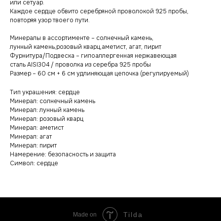
или сетуар.
Каждое сердце обвито серебряной проволокой 925 пробы,
повторяя узор твоего пути.
Минералы в ассортименте – солнечный камень,
лунный камень,розовый кварц,аметист, агат, пирит
Фурнитура/Подвеска – гипоаллергенная нержавеющая
сталь AISI304 / проволка из серебра 925 пробы
Размер – 60 см + 6 см удлиняющая цепочка (регулируемый)
Тип украшения: сердце
Минерал: солнечный камень
Минерал: лунный камень
Минерал: розовый кварц
Минерал: аметист
Минерал: агат
Минерал: пирит
Намерение: безопасность и защита
Символ: сердце
Tilda
Made on