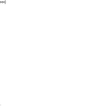
 мм)
й.