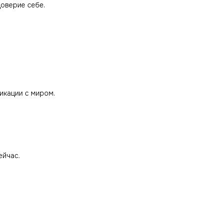
доверие себе.
никации с миром.
ейчас.