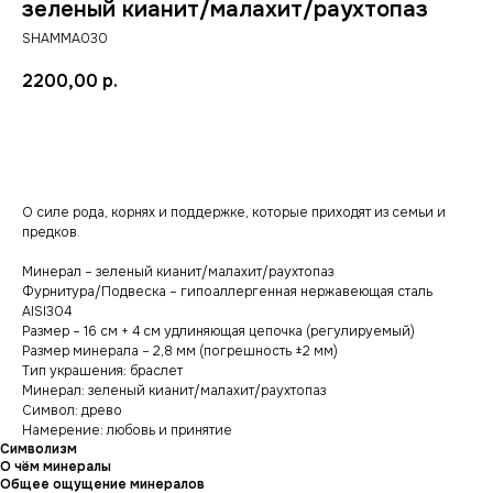
зеленый кианит/малахит/раухтопаз
SHAMMA030
2200,00
р.
добавить в корзину
О силе рода, корнях и поддержке, которые приходят из семьи и
предков.
Минерал – зеленый кианит/малахит/раухтопаз
Фурнитура/Подвеска – гипоаллергенная нержавеющая сталь
AISI304
Размер – 16 см + 4 см удлиняющая цепочка (регулируемый)
Размер минерала – 2,8 мм (погрешность ±2 мм)
Тип украшения: браслет
Минерал: зеленый кианит/малахит/раухтопаз
Символ: древо
Намерение: любовь и принятие
Символизм
О чём минералы
Общее ощущение минералов