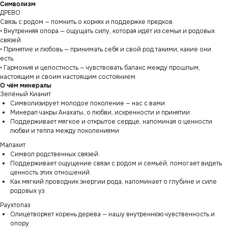
Символизм
ДРЕВО
Связь с родом — помнить о корнях и поддержке предков.
• Внутренняя опора — ощущать силу, которая идёт из семьи и родовых
связей.
• Принятие и любовь — принимать себя и свой род такими, какие они
есть.
• Гармония и целостность — чувствовать баланс между прошлым,
настоящим и своим настоящим состоянием.
О чём минералы
Зелёный Кианит
Символизирует молодое поколение — нас с вами.
Минерал чакры Анахаты, о любви, искренности и принятии.
Поддерживает мягкое и открытое сердце, напоминая о ценности
любви и тепла между поколениями.
Малахит
Символ родственных связей.
Поддерживает ощущение связи с родом и семьёй, помогает видеть
ценность этих отношений.
Как мягкий проводник энергии рода, напоминает о глубине и силе
родовых уз.
Раухтопаз
Олицетворяет корень дерева — нашу внутреннюю чувственность и
опору.