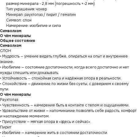
размер минерала - 2,8 мм (погрешность +-2 мм)
Тип украшения: чокер
Минерал: раухтопаз / пирит / гематин
Символ: слон
Намерение: изобилие и сила
Символизм
О чём минералы
Общее состояние
Символизм
СЛОН
• Мудрость — умение видеть глубже, опираться на опыт и внутреннее
знание.
• Изобилие — состояние достаточности, когда всего достаточно и нет
нужды спешить или доказывать.
• Устойчивость — спокойная сила и надёжная опора в реальности.
• Спокойствие — движение по жизни без суеты, с доверием к своему
пути.
О чём минералы
Раухтопаз
• Чувственность — намерение быть в контакте с телом и ощущениями.
• Удовольствие от жизни — напоминание позволять себе радость, комфорт
и наслаждение моментом.
• Присутствие — мягкая опора в «здесь и сейчас».
Пирит
• Изобилие — намерение жить в состоянии достаточности.